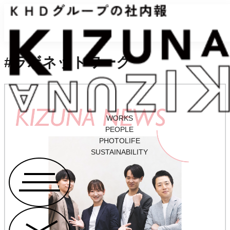
#ラボネットワーク
WORKS
PEOPLE
PHOTOLIFE
SUSTAINABILITY