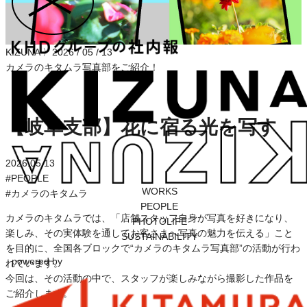
KIZUNA
〉
2026 / 05 / 13
カメラのキタムラ写真部をご紹介！
【岐阜支部】花に宿る光を写す
2026.05.13
#
PEOPLE
WORKS
#
カメラのキタムラ
PEOPLE
カメラのキタムラでは、「店舗スタッフ自身が写真を好きになり、
PHOTOLIFE
楽しみ、その実体験を通してお客さまへ写真の魅力を伝える」こと
SUSTAINABILITY
を目的に、全国各ブロックで“カメラのキタムラ写真部”の活動が行わ
powered by
れています。
今回は、その活動の中で、スタッフが楽しみながら撮影した作品を
ご紹介します。