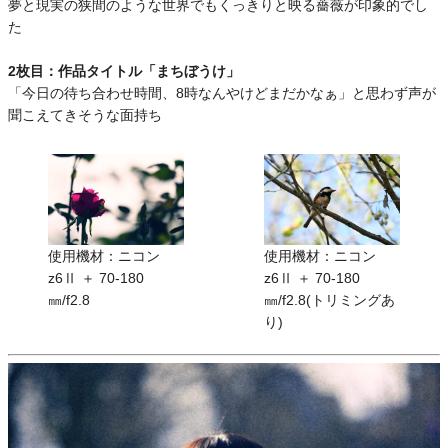
夢と現実の狭間のような世界でもくっきりと映る薔薇が印象的でし
た
2枚目：作品タイトル「まちぼうけ」
「今日の待ち合わせ時間、8時なんやけどまだかなぁ」と思わず声が
聞こえてきそうな面持ち
使用機材：ニコン
使用機材：ニコン
z6Ⅱ ＋ 70-180
z6Ⅱ ＋ 70-180
㎜/f2.8
㎜/f2.8(トリミングあ
り)