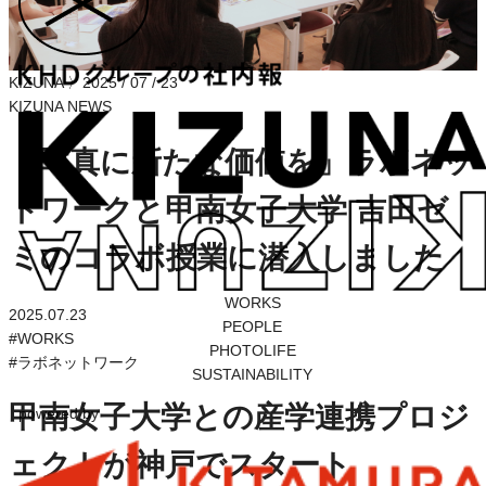
KIZUNA
〉
2025 / 07 / 23
KIZUNA NEWS
「写真に新たな価値を」ラボネッ
トワークと甲南女子大学 吉田ゼ
ミのコラボ授業に潜入しました
WORKS
2025.07.23
PEOPLE
#
WORKS
PHOTOLIFE
#
ラボネットワーク
SUSTAINABILITY
甲南女子大学との産学連携プロジ
powered by
ェクトが神戸でスタート