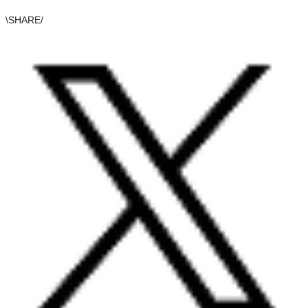
\
SHARE
/