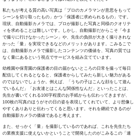
私たちが考える質の高い写真は「プロのカメラマンが意思をもって
シーンを切り取ったもの」かつ「保護者に求められるもの」です。
現状、自動撮影カメラでは、プロが撮影した写真と同様のクオリテ
ィを求めることは難しいです。しかし、自動撮影だからこそ「今ま
で撮りに行けなかったシーン」や、先生の負担が大きく撮りきれな
かった「量」を実現できるなどのメリットがあります。こみるこで
は、自動撮影カメラで撮影したコンテンツの価値を、写真の質では
なく量にあるという視点でサービスを組み立てています。
幼稚園や保育園の保護者の目の届かないところの日常を撮って毎日
配信してくれるとなると、保護者からしてみたら新しい魅力がある
のではないでしょうか。例えば、「うちの子はこんな顔をして遊ん
でいるんだ」「お友達とはこんな関係性なんだ」といったことは、
先生が書いてくれる100字程度のお手紙からも伝わってきますが、
100枚の写真のほうがその日の姿を表現してくれていて、より想像し
やすくありありと伝わってくると思います。それを継続できるのが
自動撮影カメラの価値であると考えます。
また、せっかく「量」を撮影しているのであれば、これを先生たち
の業務支援に使えないかということで開発したのがこみるこの「連