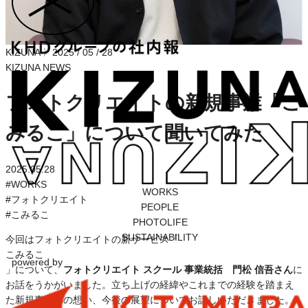
KIZUNA
〉
2025 / 05 / 28
KIZUNA NEWS
フォトクリエイトの新規事業「こ
みるこ」について聞いてみた
2025.05.28
#
WORKS
WORKS
#
フォトクリエイト
PEOPLE
#
こみるこ
PHOTOLIFE
SUSTAINABILITY
今回はフォトクリエイトの新サービス「
こみるこ
powered by
」について、
フォトクリエイト スクール 事業統括 門松 信吾さん
に
お話をうかがいました。立ち上げの経緯やこれまでの経験を踏まえ
た新規事業への想い、今後の展望についてお話しいただきました。