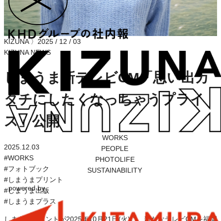
KIZUNA
〉
2025 / 12 / 03
KIZUNA NEWS
しまうま新テレビCM「思い出カ
タチにしたくなっちゃうプライ
ス」公開
WORKS
2025.12.03
PEOPLE
#
WORKS
PHOTOLIFE
#
フォトブック
SUSTAINABILITY
#
しまうまプリント
powered by
#
しまうま出版
#
しまうまプラス
しまうまプリントが2025年10月21日(火)に、新たなテレビCMを福岡