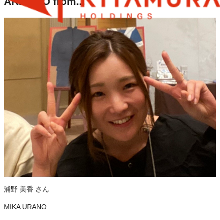
ARIGATO from...
浦野 美香
さん
MIKA URANO