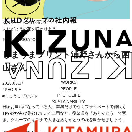
KIZUNA
〉
2026 / 05 / 07
ありがとうの花を咲かせよう
Today’s ARIGATO
しまうまプリント浦野さんから西
山さん
WORKS
2026.05.07
PEOPLE
#
PEOPLE
PHOTOLIFE
#
しまうまプリント
SUSTAINABILITY
日頃お世話になっている人、業務だけでなくプライベートで仲良く
powered by
している人、尊敬している上司など、従業員を「ありがとう」で繋
ぎ、グループのキズナで大きなありがとうの花を咲かせましょう！