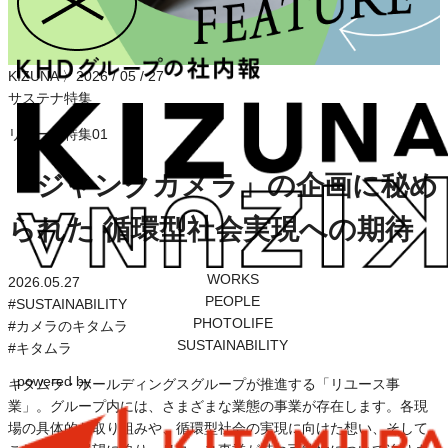
KIZUNA
〉
2026 / 05 / 27
サステナ特集
リユース特集01
「ジャンクカメラ」の企画に秘め
られた 循環型社会実現への期待
WORKS
2026.05.27
PEOPLE
#
SUSTAINABILITY
PHOTOLIFE
#
カメラのキタムラ
SUSTAINABILITY
#
キタムラ
powered by
キタムラ・ホールディングスグループが推進する「リユース事
業」。グループ内には、さまざまな業態の事業が存在します。各現
場の具体的な取り組みや、循環型社会の実現に向けた想い、そして