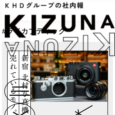
#ライカブティック
WORKS
PEOPLE
PHOTOLIFE
SUSTAINABILITY