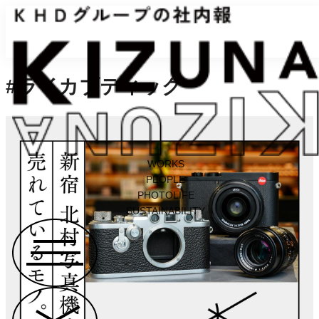
#ライカブティック
WORKS
PEOPLE
PHOTOLIFE
SUSTAINABILITY