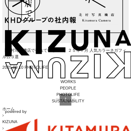
【北村写真機店で売れているモノ】２５年７月 人気カラーネガフィ
ルム３選
2025.09.10
PHOTOLIFE
WORKS
PEOPLE
PHOTOLIFE
…
…
1
SUSTAINABILITY
ホーム
powered by
KIZUNA